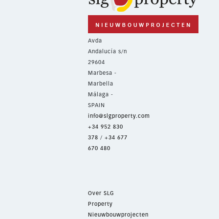
Avda
Andalucía s/n
29604
Marbesa -
Marbella
Málaga -
SPAIN
info@slgproperty.com
+34 952 830
378
/
+34 677
670 480
Over SLG
Property
Nieuwbouwprojecten