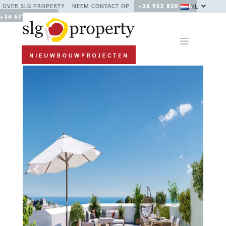
NL
OVER SLG PROPERTY
NEEM CONTACT OP
+34 952 830 378 /
+34 677 670 480
Previous
Next