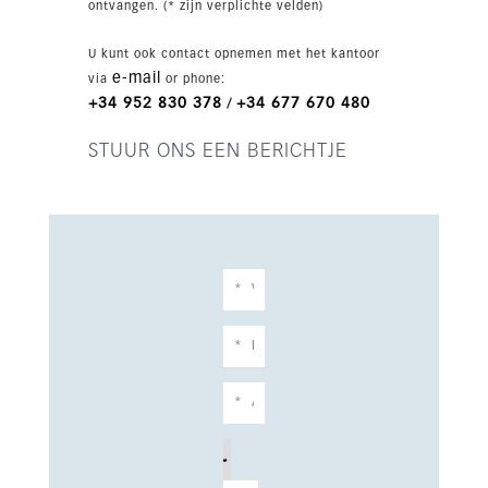
ontvangen. (* zijn verplichte velden)
aantrekkelijke levensstijl en sterk verhuur- of
woonpotentieel.
U kunt ook contact opnemen met het kantoor
e-mail
via
or phone:
+34 952 830 378
+34 677 670 480
/
STUUR ONS EEN BERICHTJE