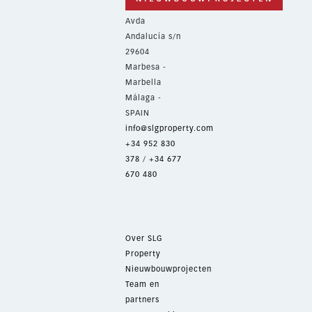
Avda
Andalucía s/n
29604
Marbesa -
Marbella
Málaga -
SPAIN
info@slgproperty.com
+34 952 830
378
/
+34 677
670 480
Over SLG
Property
Nieuwbouwprojecten
Team en
partners