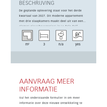
BESCHRIJVING
De geplande oplevering staat voor het derde
kwartaal van 2027. Dit moderne appartement
met drie slaapkamers maakt deel uit van een
elegant nieuwbouwproject in La Cala Golf,
ontworpen met veel licht, comfort en
hedendaags wonen. Bewoners profiteren van
indrukwekkende gemeenschappelijke tuinen,
m²
3
n/a
yes
een groot zwembad in lagunestijl,
kinderfaciliteiten en een volledig aanbod aan
sport- en ontspanningsvoorzieningen. Het
appartement beschikt over een ingerichte
keuken, gemeubileerd interieur, een overdekt
terras, een berging en privéparking binnen de
beveiligde community. Tussen Marbella en
AANVRAAG MEER
Fuengirola gelegen, combineert de woning een
INFORMATIE
rustige natuurlijke omgeving met vlotte toegang
tot strand, winkels, golf en luchthaven Málaga.
Vul het onderstaande formulier in om meer
Met oostoriëntatie en open uitzicht op zee,
informatie over deze nieuwe ontwikkeling te
meer, bergen en golf biedt dit een