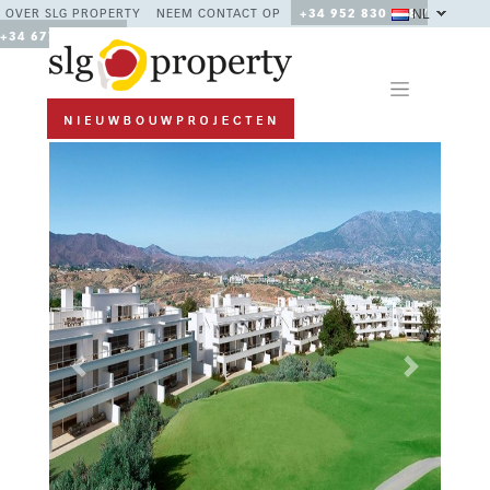
NL
OVER SLG PROPERTY
NEEM CONTACT OP
+34 952 830 378 /
+34 677 670 480
Previous
Next