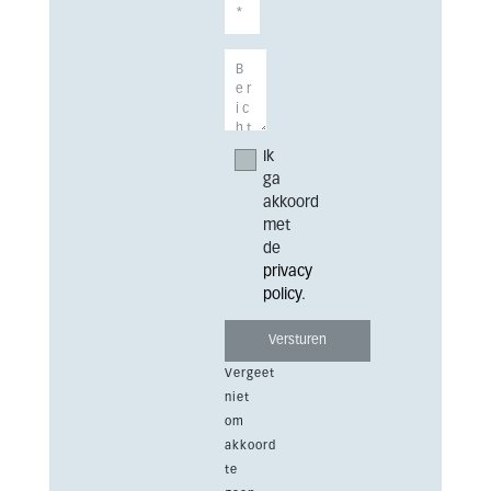
Ik
ga
akkoord
met
de
privacy
policy
.
Vergeet
niet
om
akkoord
te