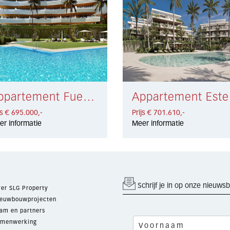
Appartement Fuengirola € 695.000,-
App
js € 695.000,-
Prijs € 701.610,-
er informatie
Meer informatie
Schrijf je in op onze nieuwsb
er SLG Property
euwbouwprojecten
am en partners
menwerking