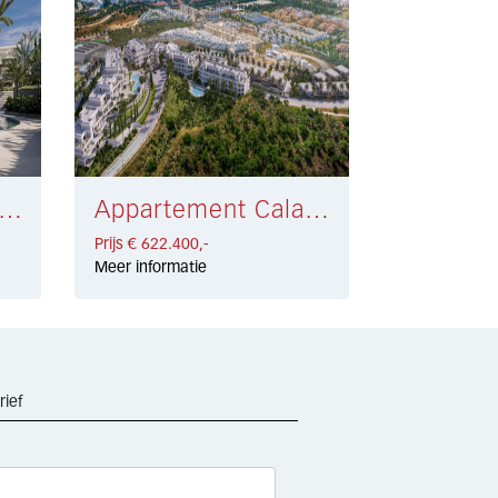
artement Estepona € 701.610,-
Appartement Cala de Mijas € 622.400,-
Prijs € 622.400,-
Meer informatie
rief