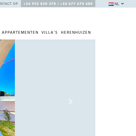
NL
NTACT OP
+34 952 830 378 / +34 677 670 480
APPARTEMENTEN
VILLA'S
HERENHUIZEN
Next