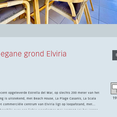
egane grond Elviria
cent opgeleverde Estrella del Mar, op slechts 200 meter van het
19
et commerciële centrum van Elviria ligt op loopafstand, met
dig uitgeruste keuken met bijkeuken. De hoofdslaapkamer heeft