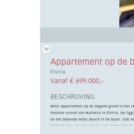
Appartement op de b
Elviria
Vanaf € 699.000,-
BESCHRIJVING
Mooi appartement op de begane grond in het re
mooiste strand van Marbella in Elviria. De ligging is uitstekend, met Beach House, La Plage Casanis, La Scala
en het bekende Nikki Beach in de buurt. Ook h
winkels, bars en restaurants. Het appartement beschikt over een lichte woonkamer met toegang tot het terras
en de tuin, een eetgedeelte en een open volle