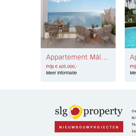
Appartement Málaga Oeste € 605.000,-
Prijs € 605.000,-
Pri
Meer informatie
Me
Ov
Ni
Te
Sa