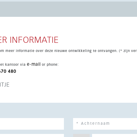
 terras, terwijl de gastenslaapkamer is ingericht met twee
e woning wordt verkocht met alle
 ondergrondse parkeerplaats en berging. Bewoners genieten van
r volwassenen, een kinderbad en een fitnessruimte met
R INFORMATIE
om meer informatie over deze nieuwe ontwikkeling te ontvangen. (* zijn ver
e-mail
et kantoor via
or phone:
670 480
HTJE