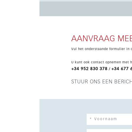
een eigen badkamer met bad en toegang tot het
eenpersoonsbedden en er een aparte gastenbadkamer met douche is. D
apparaten onder garantie en beschikt over een
een gemeenschappelijke tuin, een zwembad voo
basisapparatuur.
AANVRAAG MEE
Vul het onderstaande formulier in 
U kunt ook contact opnemen met h
+34 952 830 378
+34 677 
/
STUUR ONS EEN BERIC