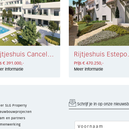
Rijtjeshuis Cancelada € 391.000,-
Rijtjeshui
js € 391.000,-
Prijs € 470.250,-
er informatie
Meer informatie
Schrijf je in op onze nieuwsb
er SLG Property
euwbouwprojecten
am en partners
menwerking