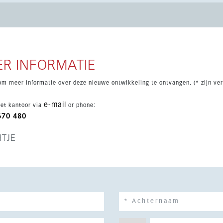
groene aangelegde zones en een beveiligde toegangspoort met
jn er airconditioning, een privétuin en parkeergelegenheid,
investering.
R INFORMATIE
om meer informatie over deze nieuwe ontwikkeling te ontvangen. (* zijn ver
e-mail
et kantoor via
or phone:
670 480
HTJE