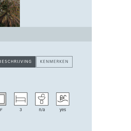
BESCHRIJVING
KENMERKEN
²
3
n/a
yes