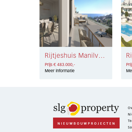
Rijtjeshuis Manilva € 483.000,-
Prijs € 483.000,-
Pri
Meer informatie
Me
Ov
Ni
Te
Sa