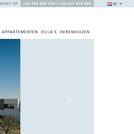
NL
NTACT OP
+34 952 830 378 / +34 677 670 480
APPARTEMENTEN
VILLA'S
HERENHUIZEN
Next