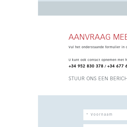
twee zoutwaterzwembaden, een fitnessruimte, 
geavanceerde veiligheidssystemen. Daarnaast zi
wat dit een sterke keuze maakt voor wonen en 
AANVRAAG MEE
Vul het onderstaande formulier in 
U kunt ook contact opnemen met h
+34 952 830 378
+34 677 
/
STUUR ONS EEN BERIC