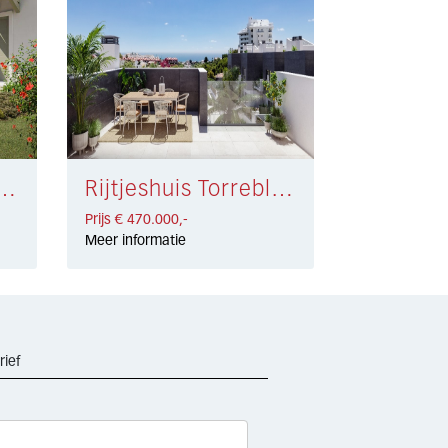
s Estepona West € 470.250,-
Rijtjeshuis Torreblanca € 470.000,-
Prijs € 470.000,-
Meer informatie
rief