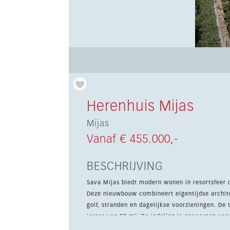
Herenhuis Mijas
Mijas
Vanaf € 455.000,-
BESCHRIJVING
Sava Mijas biedt modern wonen in resortsfeer o
Deze nieuwbouw combineert eigentijdse archite
golf, stranden en dagelijkse voorzieningen. De townhouse heeft 3 slaapkamers, 129 m² woonoppervlak en een
terras van 22 m². De indeling is ontworpen vo
uitgeruste keuken en lichte ruimtes die goed aansluiten op de b