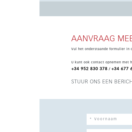
gym en tuinzones, ideaal voor permanent wonen
AANVRAAG MEE
Vul het onderstaande formulier in 
U kunt ook contact opnemen met h
+34 952 830 378
+34 677 
/
STUUR ONS EEN BERIC