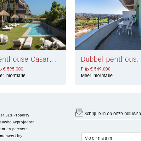
Penthouse Casares € 595.000,-
Dubbel penthouse La Cal
js € 595.000,-
Prijs € 549.000,-
er informatie
Meer informatie
Schrijf je in op onze nieuwsb
er SLG Property
euwbouwprojecten
am en partners
menwerking