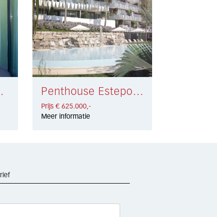
a € 549.000,-
Penthouse Estepona € 625.000,-
Prijs € 625.000,-
Meer informatie
rief