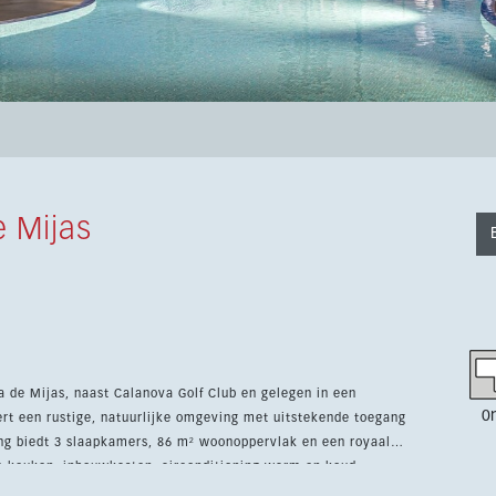
 Mijas
ala de Mijas, naast Calanova Golf Club en gelegen in een
0
t een rustige, natuurlijke omgeving met uitstekende toegang
te keuken, inbouwkasten, airconditioning warm en koud,
ners genieten van een gemeenschappelijk zwembad, kinderbad,