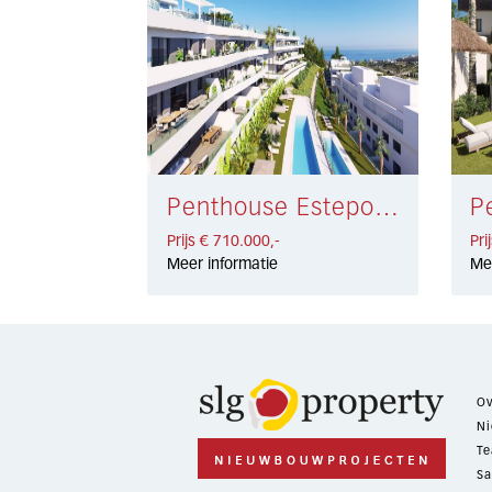
Penthouse Estepona € 710.000,-
Prijs € 710.000,-
Pri
Meer informatie
Me
Ov
Ni
Te
Sa