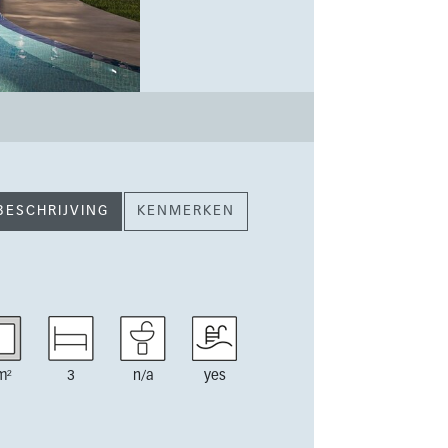
BESCHRIJVING
KENMERKEN
m²
3
n/a
yes