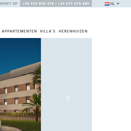
NL
NTACT OP
+34 952 830 378 / +34 677 670 480
APPARTEMENTEN
VILLA'S
HERENHUIZEN
Next