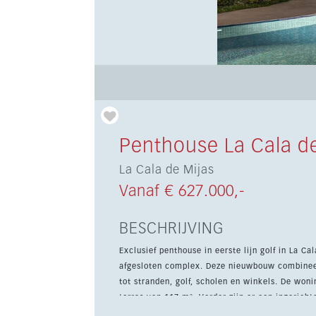
Penthouse La Cala de
La Cala de Mijas
Vanaf € 627.000,-
BESCHRIJVING
Exclusief penthouse in eerste lijn golf in La C
afgesloten complex. Deze nieuwbouw combineer
tot stranden, golf, scholen en winkels. De woning biedt 3 slaapkamers, 86 m² woonoppervlak en een royaal
terras van 117 m². Verder zijn er een ingerich
ondergrondse parkeerplaats en berging. Bewo