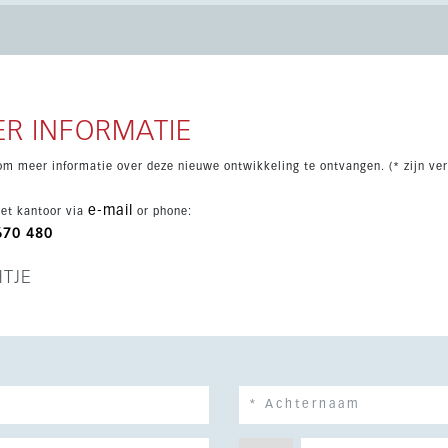
 of als stijlvolle vakantiewoning.
R INFORMATIE
om meer informatie over deze nieuwe ontwikkeling te ontvangen. (* zijn ver
e-mail
et kantoor via
or phone:
670 480
HTJE