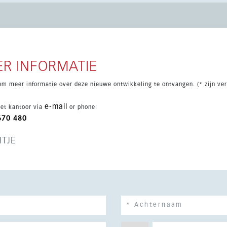
oning, ondergrondse parkeergelegenheid en een gated
R INFORMATIE
om meer informatie over deze nieuwe ontwikkeling te ontvangen. (* zijn ver
e-mail
et kantoor via
or phone:
670 480
HTJE