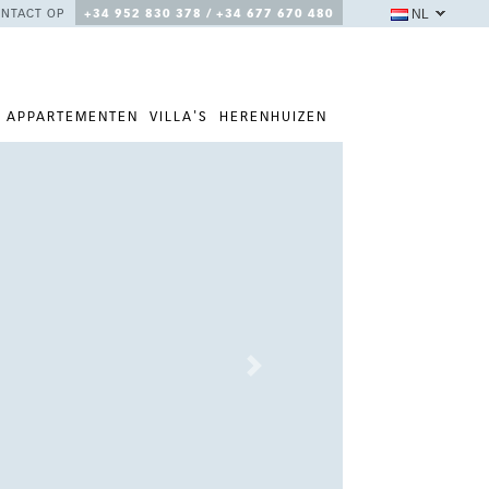
NL
NTACT OP
+34 952 830 378 / +34 677 670 480
APPARTEMENTEN
VILLA'S
HERENHUIZEN
Next