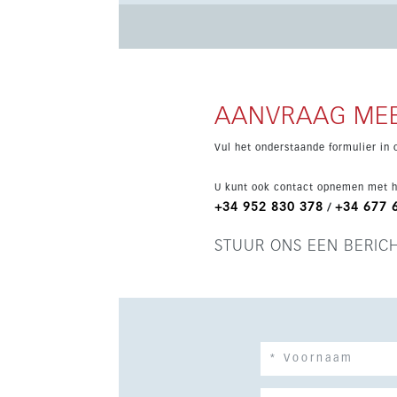
buitenzwembaden, vloerverwarming, airconditi
community nabij golf en voorzieningen.
AANVRAAG MEE
Vul het onderstaande formulier in 
U kunt ook contact opnemen met h
+34 952 830 378
+34 677 
/
STUUR ONS EEN BERIC