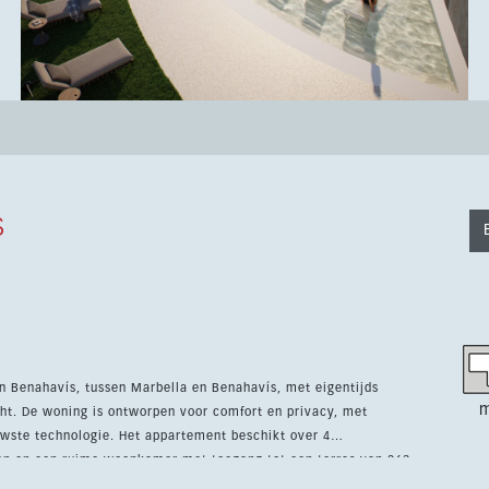
s
in Benahavís, tussen Marbella en Benahavís, met eigentijds
m
cht. De woning is ontworpen voor comfort en privacy, met
appartement beschikt over 4
en en een ruime woonkamer met toegang tot een terras van 263
conciërgeservice, een fitnessruimte, spa, binnen- en