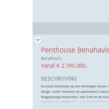
Penthouse Benahaví
Benahavís
Vanaf € 2.590.000,-
BESCHRIJVING
Exclusief penthouse op een verhoogde locatie 
design, ruime interieurs en panoramisch zeezi
hoogwaardige materialen, veel licht en de nieuwste technologie. Het 
slaapkamers, 1 badkamer, een ingerichte keuk
m². Bewoners genieten van 24-uursbeveiliging, 