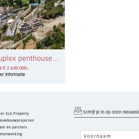
Duplex penthouse Aloha Golf € 2.630.000,-
js € 2.630.000,-
er informatie
Schrijf je in op onze nieuwsb
er SLG Property
euwbouwprojecten
am en partners
menwerking