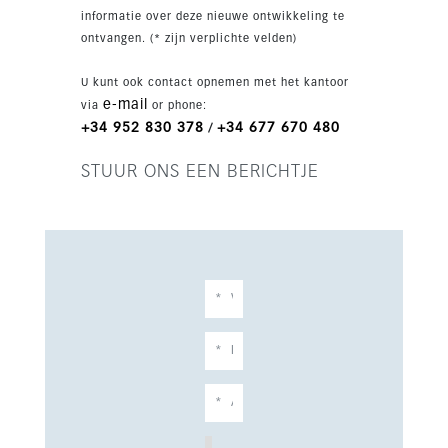
zweven, wat voor een bijzonder architectonisch
informatie over deze nieuwe ontwikkeling te
effect zorgt. De kelder beschikt over een gym-
ontvangen. (* zijn verplichte velden)
en wellnessruimte, speelkamer, wijnkelder,
wasruimte en berging/serviceruimtes. De
U kunt ook contact opnemen met het kantoor
woning is verder uitgerust met privéparkeren,
e-mail
via
or phone:
airconditioning, inbouwkasten en een
+34 952 830 378
+34 677 670 480
/
alarmsysteem.
STUUR ONS EEN BERICHTJE