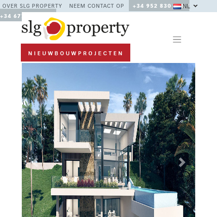
NL
OVER SLG PROPERTY
NEEM CONTACT OP
+34 952 830 378 /
+34 677 670 480
Previous
Next