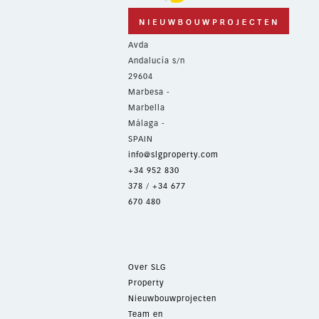
Avda
Andalucía s/n
29604
Marbesa -
Marbella
Málaga -
SPAIN
info@slgproperty.com
+34 952 830
378
/
+34 677
670 480
Over SLG
Property
Nieuwbouwprojecten
Team en