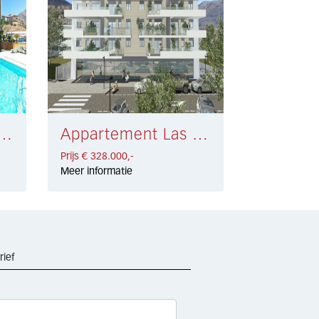
ent Los Pacos € 328.000,-
Appartement Las Lagunas € 328.000,-
Prijs € 328.000,-
Meer informatie
rief