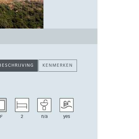
BESCHRIJVING
KENMERKEN
²
2
n/a
yes