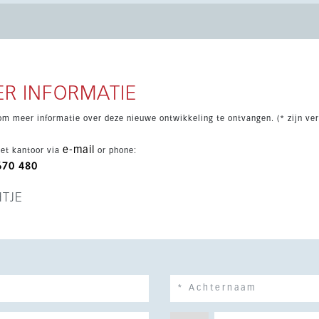
is snel bereikbaar, wat dit project bijzonder aantrekkelijk maakt
et apparatuur. Bewoners genieten van energiezuinige
egde gemeenschappelijke zones, een zwembad met ligweide en
pannen.
R INFORMATIE
om meer informatie over deze nieuwe ontwikkeling te ontvangen. (* zijn ver
e-mail
et kantoor via
or phone:
670 480
HTJE