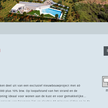
a
ken deel uit van een exclusief nieuwbouwproject met 60
m
00 plus 10% btw. Op loopafstand van het strand en de
woning ideaal voor wonen aan de kust en voor gemakkelijke
e golfbanen, waaronder La Duquesa, Estepona, Doña Julia, Azata