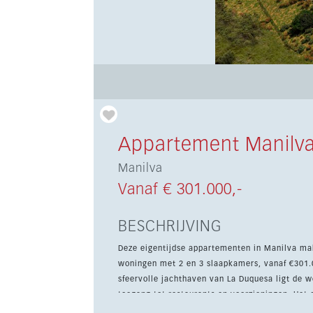
Appartement Manilv
Manilva
Vanaf € 301.000,-
BESCHRIJVING
Deze eigentijdse appartementen in Manilva ma
woningen met 2 en 3 slaapkamers, vanaf €301.0
sfeervolle jachthaven van La Duquesa ligt de 
toegang tot restaurants en voorzieningen. Het centrum van Estepona ligt op slechts 10 minuten rijden en in de
directe omgeving bevinden zich diverse bekend