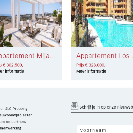
Appartement Mijas Golf € 302.500,-
Appartem
js € 302.500,-
Prijs € 328.000,-
er informatie
Meer informatie
Schrijf je in op onze nieuwsb
er SLG Property
euwbouwprojecten
am en partners
menwerking