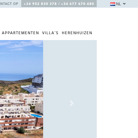
NL
NTACT OP
+34 952 830 378 / +34 677 670 480
APPARTEMENTEN
VILLA'S
HERENHUIZEN
Next