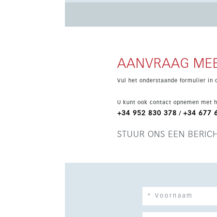
en Valle Romano. Ook Finca Cortesín Golf Club 
voor golfliefhebbers. Het complex bestaat uit vier blokken en biedt ruime terrassen, afwerkingen van hoge
kwaliteit en een volledig ingerichte keuken m
aerothermische airconditioning, fraai aangel
een gastroteca om samen te komen en te onts
AANVRAAG MEE
Vul het onderstaande formulier in 
U kunt ook contact opnemen met h
+34 952 830 378
+34 677 
/
STUUR ONS EEN BERIC