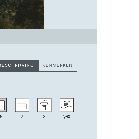
BESCHRIJVING
KENMERKEN
²
2
2
yes