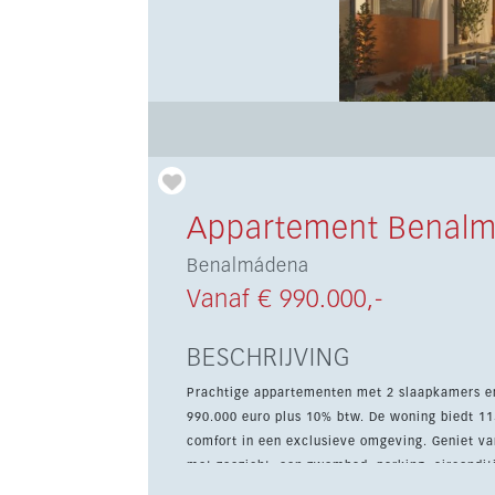
Appartement Benal
Benalmádena
Vanaf € 990.000,-
BESCHRIJVING
Prachtige appartementen met 2 slaapkamers e
990.000 euro plus 10% btw. De woning biedt 1
comfort in een exclusieve omgeving. Geniet van de voorzieningen van het nabijgelegen Hilton Hotel, samen
met zeezicht, een zwembad, parking, aircondit
nieuwbouwproject dicht bij golf, winkels, schol