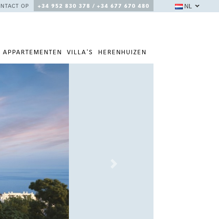
NL
NTACT OP
+34 952 830 378 / +34 677 670 480
APPARTEMENTEN
VILLA'S
HERENHUIZEN
Next