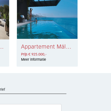
t Cabopino € 990.000,-
Appartement Málaga Centro € 925.000,-
Prijs € 925.000,-
Meer informatie
rief