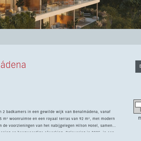
mádena
n 2 badkamers in een gewilde wijk van Benalmádena, vanaf
m
15 m² woonruimte en een royaal terras van 92 m², met modern
ioning en hoogwaardige afwerking. Oplevering in 2025, in een
en, tennis, het strand en de zee, ideaal voor wonen of verhuur.