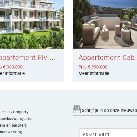
Appartement Elviria Alta € 960.000,-
Appartemen
js € 960.000,-
Prijs € 990.000,-
er informatie
Meer informatie
Schrijf je in op onze nieuwsb
er SLG Property
euwbouwprojecten
am en partners
menwerking