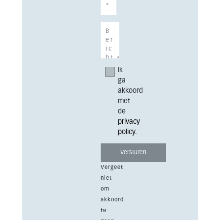
Ik
ga
akkoord
met
de
privacy
policy
.
Vergeet
niet
om
akkoord
te