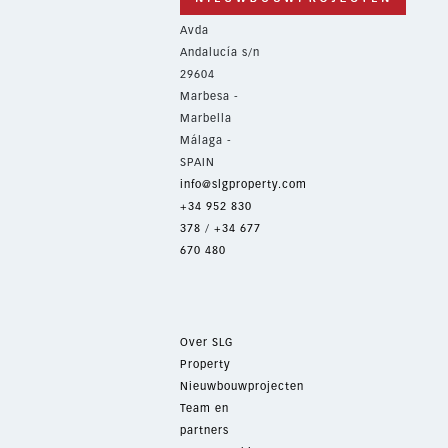
Avda
Andalucía s/n
29604
Marbesa -
Marbella
Málaga -
SPAIN
info@slgproperty.com
+34 952 830
378
/
+34 677
670 480
Over SLG
Property
Nieuwbouwprojecten
Team en
partners