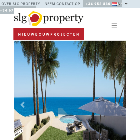
NL
OVER SLG PROPERTY
NEEM CONTACT OP
+34 952 830 378 /
+34 677 670 480
Previous
Next