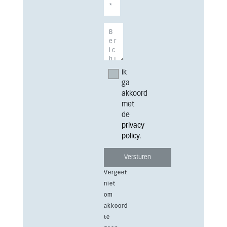
Ik
ga
akkoord
met
de
privacy
policy
.
Vergeet
niet
om
akkoord
te