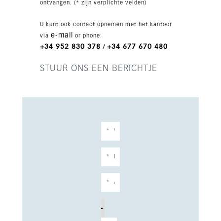
ontvangen. (* zijn verplichte velden)
wasruimte, airconditioning, vloerverwarming,
domotica, ondergrondse parkeergelegenheid en
U kunt ook contact opnemen met het kantoor
een laadpunt voor elektrische auto’s. De woning
e-mail
via
or phone:
heeft bovendien een half overdekt privéterras en
+34 952 830 378
+34 677 670 480
/
een eigen zwembad, met een bebouwde
oppervlakte van 180 m² en een terras van 80
STUUR ONS EEN BERICHTJE
m². Oplevering staat gepland voor 11/2026.