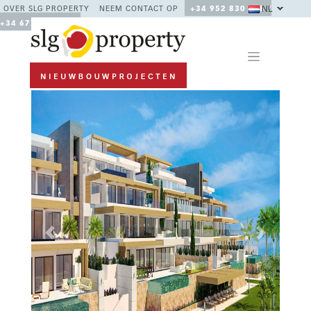
NL
OVER SLG PROPERTY
NEEM CONTACT OP
+34 952 830 378 /
+34 677 670 480
Previous
Next