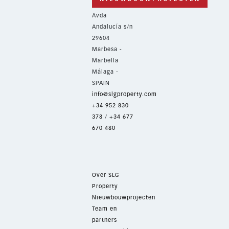
Avda
Andalucía s/n
29604
Marbesa -
Marbella
Málaga -
SPAIN
info@slgproperty.com
+34 952 830
378
/
+34 677
670 480
Over SLG
Property
Nieuwbouwprojecten
Team en
partners