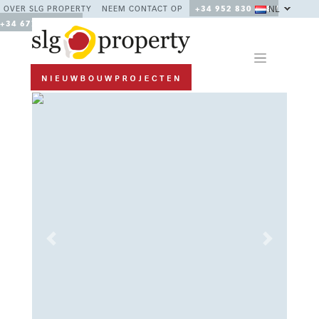
NL
OVER SLG PROPERTY
NEEM CONTACT OP
+34 952 830 378 /
+34 677 670 480
Previous
Next