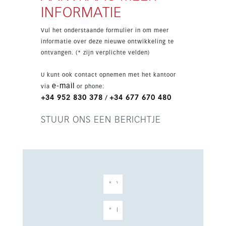
keukenruimte, wasruimte, satelliet-tv en
INFORMATIE
moderne afwerkingen, met uitzicht op de bergen
en een zonnige ligging.
Vul het onderstaande formulier in om meer
informatie over deze nieuwe ontwikkeling te
ontvangen. (* zijn verplichte velden)
U kunt ook contact opnemen met het kantoor
e-mail
via
or phone:
+34 952 830 378
+34 677 670 480
/
STUUR ONS EEN BERICHTJE