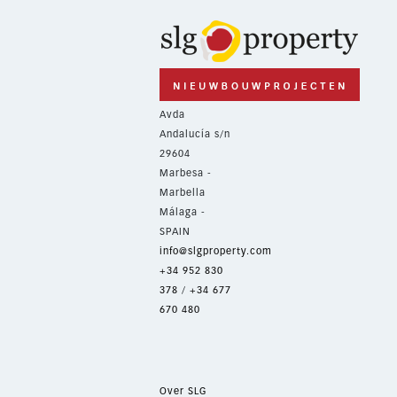
Avda
Andalucía s/n
29604
Marbesa -
Marbella
Málaga -
SPAIN
info@slgproperty.com
+34 952 830
378
/
+34 677
670 480
Over SLG