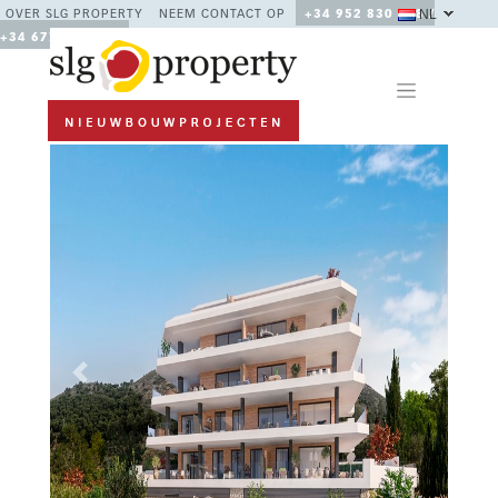
NL
OVER SLG PROPERTY
NEEM CONTACT OP
+34 952 830 378 /
+34 677 670 480
Previous
Next