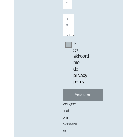
Ik
ga
akkoord
met
de
privacy
policy
.
Vergeet
niet
om
akkoord
te