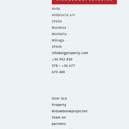
Avda
Andalucía s/n
29604
Marbesa -
Marbella
Málaga -
SPAIN
info@slgproperty.com
+34 952 830
378
/
+34 677
670 480
Over SLG
Property
Nieuwbouwprojecten
Team en
partners