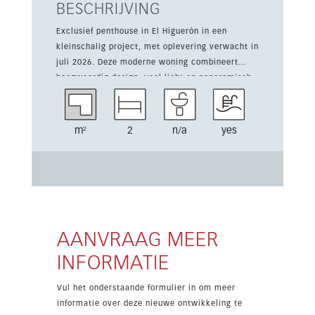
BESCHRIJVING
Exclusief penthouse in El Higuerón in een
kleinschalig project, met oplevering verwacht in
juli 2026. Deze moderne woning combineert
hoogwaardig design, veel licht en panoramisch
uitzicht op de Middellandse Zee. De woning
biedt 2 slaapkamers, 105 m² bebouwd oppervlak
en een ruim terras van 51 m² voor buitenleven.
m²
2
n/a
yes
Verder zijn er een ingerichte keuken,
ondergrondse parkeerplaats, berging en
voorzieningen zoals airconditioning warm/koud,
vloerverwarming in de badkamers, Climalit-
ramen en marmeren badkamers. Bewoners
genieten van afgesloten toegang,
videobewaking, gemeenschappelijke tuinen,
AANVRAAG MEER
groene zones, een gym, sauna, spa en
INFORMATIE
zwembaden met zeezicht. De ligging is rustig,
privé en dicht bij alle voorzieningen, ideaal als
Vul het onderstaande formulier in om meer
luxe woning of investering.
informatie over deze nieuwe ontwikkeling te