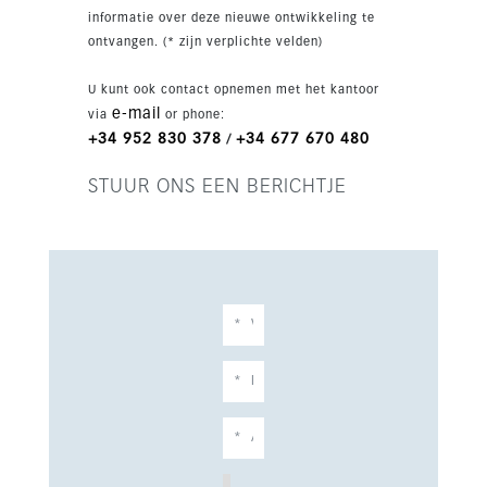
golfbanen en dagelijkse voorzieningen liggen
informatie over deze nieuwe ontwikkeling te
allemaal dichtbij.
ontvangen. (* zijn verplichte velden)
U kunt ook contact opnemen met het kantoor
e-mail
via
or phone:
+34 952 830 378
+34 677 670 480
/
STUUR ONS EEN BERICHTJE