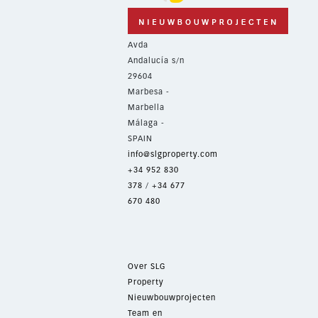
Avda
Andalucía s/n
29604
Marbesa -
Marbella
Málaga -
SPAIN
info@slgproperty.com
+34 952 830
378
/
+34 677
670 480
Over SLG
Property
Nieuwbouwprojecten
Team en