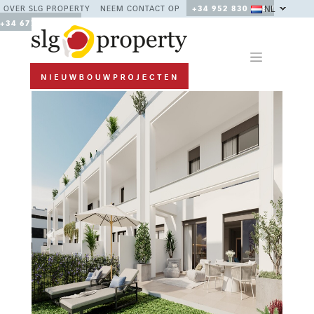
NL
OVER SLG PROPERTY
NEEM CONTACT OP
+34 952 830 378 /
+34 677 670 480
Previous
Next