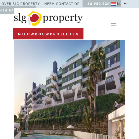
NL
OVER SLG PROPERTY
NEEM CONTACT OP
+34 952 830 378 /
+34 677 670 480
Previous
Next