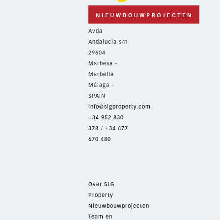
Avda
Andalucía s/n
29604
Marbesa -
Marbella
Málaga -
SPAIN
info@slgproperty.com
+34 952 830
378
/
+34 677
670 480
Over SLG
Property
Nieuwbouwprojecten
Team en