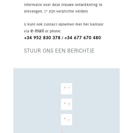
met 3 slaapkamers, 79 m² woonoppervlak en
informatie over deze nieuwe ontwikkeling te
een terras van 21 m². Het beschikt over een
ontvangen. (* zijn verplichte velden)
ingerichte keuken, airconditioning warm/koud,
ensuite badkamer, inbouwkasten, porseleinen
U kunt ook contact opnemen met het kantoor
vloeren en garageparking.
e-mail
via
or phone:
+34 952 830 378
+34 677 670 480
/
STUUR ONS EEN BERICHTJE