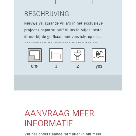
BESCHRIJVING
Nieuwe vrijstaande villa’s in het exclusieve
project Chaparral Golf Villas in Mijas Costa,
direct bij de golfbaan met zeezicht op de
achtergrond. De woningen bieden 257 m²
bebouwde oppervlakte, 3 slaapkamers, 2
badkamers en een terras van 53 m². Daarnaast
zijn er een privézwembad, privétuin, garage,
0m²
3
2
yes
airconditioning met warme en koude stand en
hoogwaardige afwerking met uitstekende
energieprestaties. De ligging is uitstekend: op
slechts 1 km van het strand en de voorzieningen
in Cala de Mijas Costa en maar 170 meter van
de golfbaan. Bewoners genieten ook van
gemeenschappelijke faciliteiten zoals een
AANVRAAG MEER
clubhouse, padelbaan, spa, fitnessruimte,
INFORMATIE
kinderzone, restaurant en grote groene zones.
Vul het onderstaande formulier in om meer