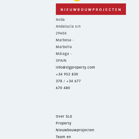
Avda
Andalucía s/n
29604
Marbesa -
Marbella
Málaga -
SPAIN
info@slgproperty.com
+34 952 830
378
/
+34 677
670 480
Over SLG
Property
Nieuwbouwprojecten
Team en