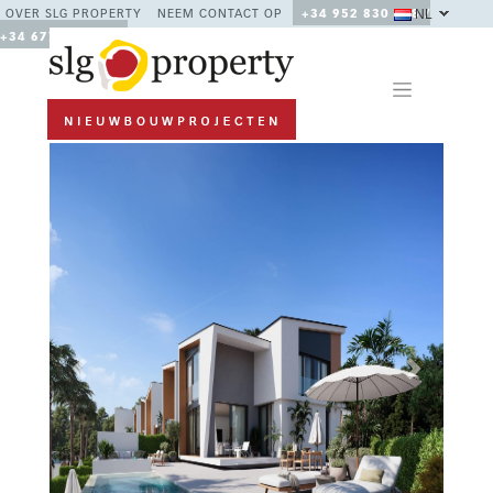
NL
OVER SLG PROPERTY
NEEM CONTACT OP
+34 952 830 378 /
+34 677 670 480
Previous
Next