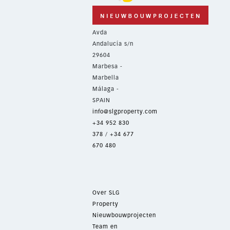
Avda
Andalucía s/n
29604
Marbesa -
Marbella
Málaga -
SPAIN
info@slgproperty.com
+34 952 830
378
/
+34 677
670 480
Over SLG
Property
Nieuwbouwprojecten
Team en