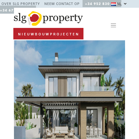
NL
OVER SLG PROPERTY
NEEM CONTACT OP
+34 952 830 378 /
+34 677 670 480
Previous
Next