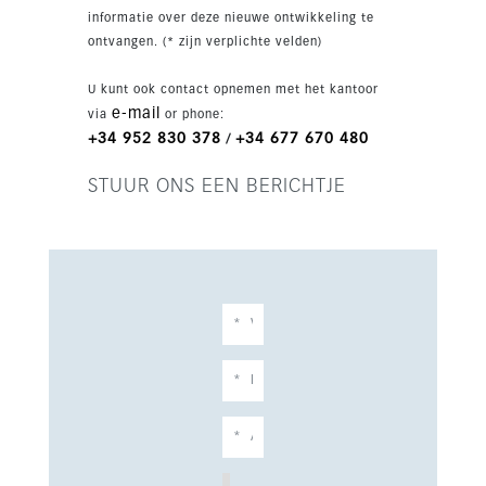
intercom, automatische toegangspoort en
informatie over deze nieuwe ontwikkeling te
parkeergelegenheid voor 2 auto's. Bewoners
ontvangen. (* zijn verplichte velden)
hebben bovendien toegang tot exclusieve
gemeenschappelijke voorzieningen zoals
U kunt ook contact opnemen met het kantoor
conciërgeservice, fitnessruimte, spa, bioscoop,
e-mail
via
or phone:
verwarmd binnenzwembad, sauna en Turks bad.
+34 952 830 378
+34 677 670 480
/
STUUR ONS EEN BERICHTJE