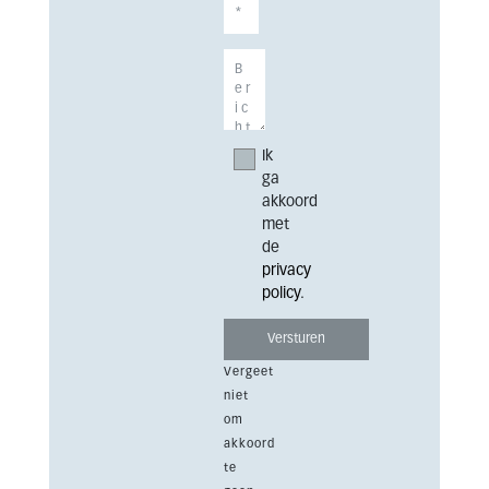
Ik
ga
akkoord
met
de
privacy
policy
.
Vergeet
niet
om
akkoord
te