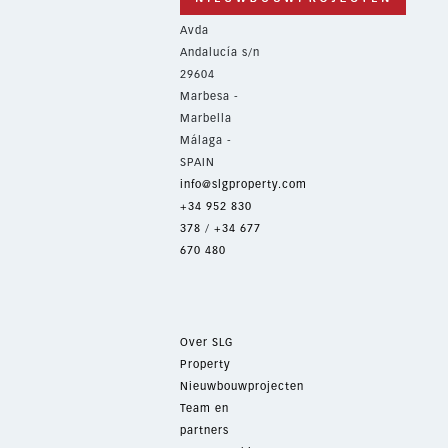
Avda
Andalucía s/n
29604
Marbesa -
Marbella
Málaga -
SPAIN
info@slgproperty.com
+34 952 830
378
/
+34 677
670 480
Over SLG
Property
Nieuwbouwprojecten
Team en
partners