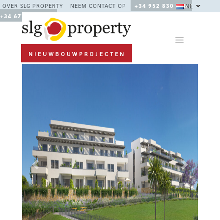
NL
OVER SLG PROPERTY
NEEM CONTACT OP
+34 952 830 378 /
+34 677 670 480
Previous
Next