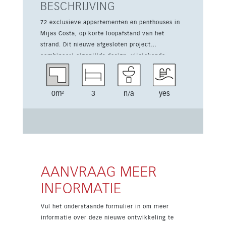
BESCHRIJVING
72 exclusieve appartementen en penthouses in
Mijas Costa, op korte loopafstand van het
strand. Dit nieuwe afgesloten project
combineert eigentijds design, uitstekende
gemeenschappelijke voorzieningen en een
gewilde kustligging. De woningen bieden lichte
en ruime interieurs met een volledig ingerichte
0m²
3
n/a
yes
keuken, ingebouwde kasten en dubbele
beglazing. De appartementen op de begane
grond hebben een privétuin, terwijl de
penthouses beschikken over royale
zonneterrassen. Een ondergrondse parkeerplaats
en berging zijn inbegrepen. Bewoners genieten
van een gemeenschappelijk zwembad,
AANVRAAG MEER
mediterrane tuinen, een fitnessruimte en een
INFORMATIE
social club. De ligging is ideaal, halverwege
Málaga en Marbella, dicht bij winkels,
Vul het onderstaande formulier in om meer
restaurants, golfbanen en grote commerciële
informatie over deze nieuwe ontwikkeling te
centra, en op ongeveer 20 minuten van de