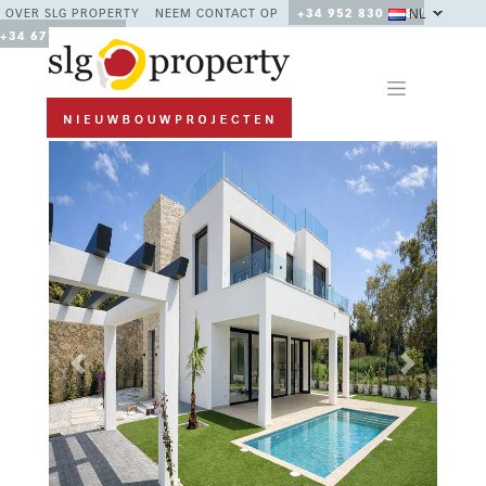
NL
OVER SLG PROPERTY
NEEM CONTACT OP
+34 952 830 378 /
+34 677 670 480
Previous
Next