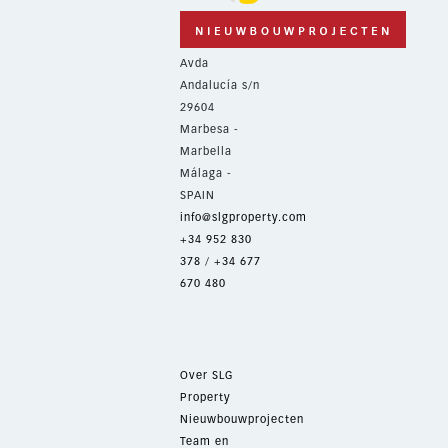
Avda
Andalucía s/n
29604
Marbesa -
Marbella
Málaga -
SPAIN
info@slgproperty.com
+34 952 830
378
/
+34 677
670 480
Over SLG
Property
Nieuwbouwprojecten
Team en