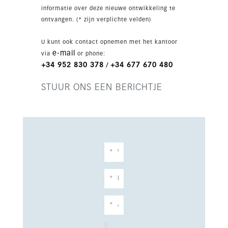
u een privézwembad, tuin en carport voor twee
informatie over deze nieuwe ontwikkeling te
auto's, op enkele minuten van het strand,
ontvangen. (* zijn verplichte velden)
winkels, scholen en golfbanen.
U kunt ook contact opnemen met het kantoor
e-mail
via
or phone:
+34 952 830 378
+34 677 670 480
/
STUUR ONS EEN BERICHTJE