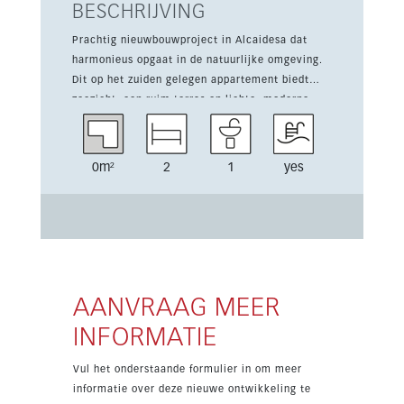
BESCHRIJVING
Prachtig nieuwbouwproject in Alcaidesa dat
harmonieus opgaat in de natuurlijke omgeving.
Dit op het zuiden gelegen appartement biedt
zeezicht, een ruim terras en lichte, moderne
interieurs met ingerichte keuken, inbouwkasten
en airconditioning. De woning maakt deel uit
van een hoogwaardige residentie met
0m²
2
1
yes
uitstekende faciliteiten zoals zwembaden,
jacuzzi, sauna, fitnessruimte, padelbaan,
aangelegde tuinen, kinderruimtes en
ondergrondse parkeergelegenheid.
Zonnepanelen, elektrische rolluiken, video-
intercom en vloerverwarming in de badkamers
zorgen voor extra comfort en gemak. Gelegen
AANVRAAG MEER
dicht bij golf, de zee en voorzieningen is dit een
INFORMATIE
ideale keuze voor permanent wonen, vakanties
of investering aan de Costa del Sol.
Vul het onderstaande formulier in om meer
informatie over deze nieuwe ontwikkeling te