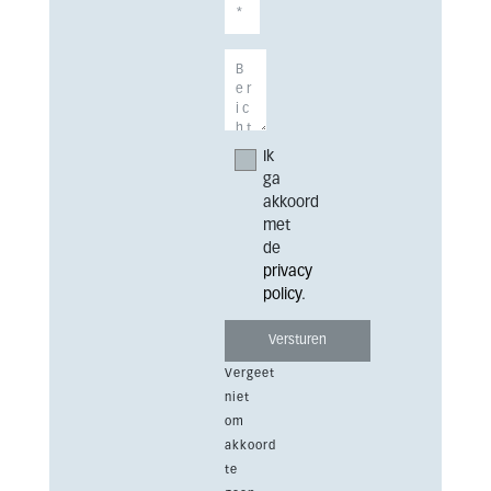
Ik
ga
akkoord
met
de
privacy
policy
.
Vergeet
niet
om
akkoord
te