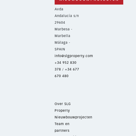
Avda
Andalucía s/n
29604
Marbesa -
Marbella
Málaga -
SPAIN
info@slgproperty.com
+34 952 830
378
/
+34 677
670 480
Over SLG
Property
Nieuwbouwprojecten
Team en
partners