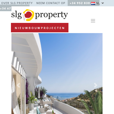
NL
OVER SLG PROPERTY
NEEM CONTACT OP
+34 952 830 378 /
+34 677 670 480
Previous
Next