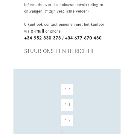
fitnessruimte, clubhouse, spa, bar, conciërge en
informatie over deze nieuwe ontwikkeling te
lift. Parkeerplaats is inbegrepen en het
ontvangen. (* zijn verplichte velden)
appartement heeft een westelijke ligging, met
alles op loopafstand.
U kunt ook contact opnemen met het kantoor
e-mail
via
or phone:
+34 952 830 378
+34 677 670 480
/
STUUR ONS EEN BERICHTJE