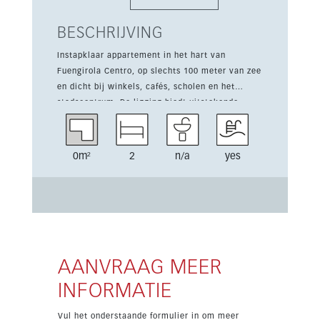
BESCHRIJVING
Instapklaar appartement in het hart van
Fuengirola Centro, op slechts 100 meter van zee
en dicht bij winkels, cafés, scholen en het
stadscentrum. De ligging biedt uitstekende
verbindingen, met Málaga en de luchthaven in
het oosten en Marbella in het westen, ideaal
voor permanent wonen of vakanties. De woning
0m²
2
n/a
yes
heeft 2 slaapkamers, 1 badkamer, 71 m²
woonoppervlak en een privéterras van 23 m².
Het appartement ligt op de 6e verdieping van
een nieuwbouwproject dat in 2024 is voltooid,
wordt gemeubileerd verkocht en beschikt over
airconditioning warm/koud, een ingerichte
keuken, berging en video-intercom. Het complex
AANVRAAG MEER
biedt uitgebreide voorzieningen zoals 2
INFORMATIE
gemeenschappelijke zwembaden, een
binnenzwembad, gemeenschappelijke tuin,
Vul het onderstaande formulier in om meer