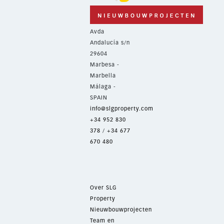
Avda
Andalucía s/n
29604
Marbesa -
Marbella
Málaga -
SPAIN
info@slgproperty.com
+34 952 830
378
/
+34 677
670 480
Over SLG
Property
Nieuwbouwprojecten
Team en