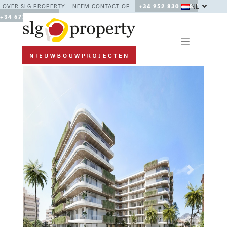
NL
OVER SLG PROPERTY
NEEM CONTACT OP
+34 952 830 378 /
+34 677 670 480
Previous
Next