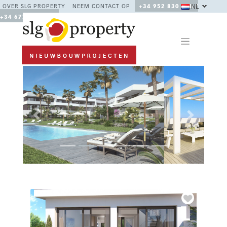
NL
OVER SLG PROPERTY
NEEM CONTACT OP
+34 952 830 378 /
+34 677 670 480
Previous
Next