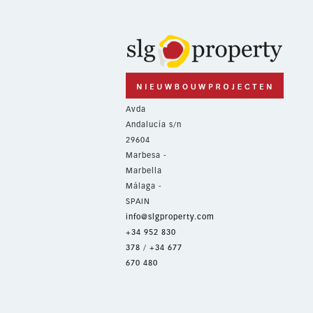
Avda
Andalucía s/n
29604
Marbesa -
Marbella
Málaga -
SPAIN
info@slgproperty.com
+34 952 830
378
/
+34 677
670 480