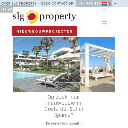
NL
OVER SLG PROPERTY
NEEM CONTACT OP
+34 952 830 378 /
+34 677 670 480
Previous
Next
Op zoek naar
nieuwbouw in
Costa del Sol in
Spanje?
De beste woningdeals -