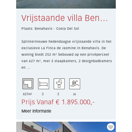
Vrijstaande villa Benahavís € 1.895.000,-
Plaats: Benahavís - Costa Del Sol
Splinternieuwe hedendaagse vrijstaande villa in het
exclusieve La Finca de Jasmine in Benahavís. De
woning biedt 252 m² bebouwd op een privéperceel
van 627 m², met 3 slaapkamers, 2 designbadkamers
en ...
627m²
3
2
Ja
Prijs Vanaf € 1.895.000,-
Meer informatie