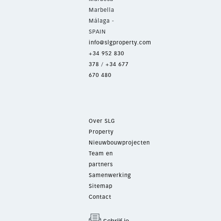
Marbella
Málaga -
SPAIN
info@slgproperty.com
+34 952 830
378
/
+34 677
670 480
Over SLG
Property
Nieuwbouwprojecten
Team en
partners
Samenwerking
Sitemap
Contact