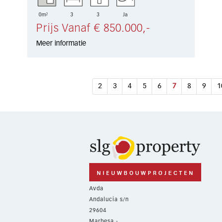
0m²
3
3
Ja
Prijs Vanaf € 850.000,-
Meer informatie
2
3
4
5
6
7
8
9
1
Avda
Andalucía s/n
29604
Marbesa -