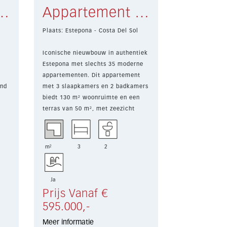
 La Quinta € 589.000,-
Appartement Estepona € 595.000,-
l
Plaats: Estepona - Costa Del Sol
Iconische nieuwbouw in authentiek
Estepona met slechts 35 moderne
appartementen. Dit appartement
jnd
met 3 slaapkamers en 2 badkamers
biedt 130 m² woonruimte en een
terras van 50 m², met zeezicht
e
dankzij ...
is
m²
3
2
Ja
Prijs Vanaf €
595.000,-
Meer informatie