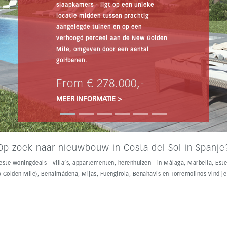
Fantastische 2 en 3 slaapkamer
appartementen op een geweldige
locatie, binnen enkele minuten van
de zee en voorzieningen. Penthouses
bieden uitstekende open zeezichten
vanaf een solarium.
From € 385.700,-
MEER INFORMATIE
>
Op zoek naar nieuwbouw in Costa del Sol in Spanje
este woningdeals - villa’s, appartementen, herenhuizen - in Málaga, Marbella, Est
 Golden Mile), Benalmádena, Mijas, Fuengirola, Benahavís en Torremolinos vind je 