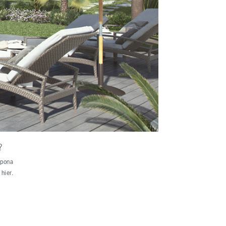
?
epona
hier.