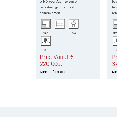
privéresortfaciliteiten en
bev
investeringspotentieel
bez
samenkomen.
pri
z...
Deze eigentijdse appartementen
met 1 slaapkamer...
16m²
1
n/a
0m
Ja
Prijs Vanaf €
P
220.000,-
3
Meer informatie
Me