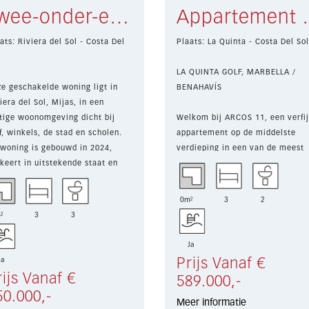
Twee-onder-een-kapwoning Riviera del Sol € 850.000,-
Appartement
ats: Riviera del Sol - Costa Del
Plaats: La Quinta - Costa Del So
LA QUINTA GOLF, MARBELLA /
e geschakelde woning ligt in
BENAHAVÍS
iera del Sol, Mijas, in een
tige woonomgeving dicht bij
Welkom bij ARCOS 11, een verfi
f, winkels, de stad en scholen.
appartement op de middelste
woning is gebouwd in 2024,
verdieping in een van de meest
keert in uitstekende staat en
prestigieuze golfgebieden van d
dt 19...
Costa del Sol. Het appartement 
vo...
0m²
3
2
²
3
3
Ja
Ja
Prijs Vanaf €
rijs Vanaf €
589.000,-
50.000,-
Meer informatie