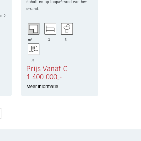
Sohail en op loopafstand van het
strand.
en 2
Deze stijlvolle woning uit 2024
biedt 113 m² bebouwd en een spe...
m²
3
3
Ja
Prijs Vanaf €
1.400.000,-
Meer informatie