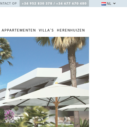
NL
NTACT OP
+34 952 830 378 / +34 677 670 480
APPARTEMENTEN
VILLA'S
HERENHUIZEN
Next