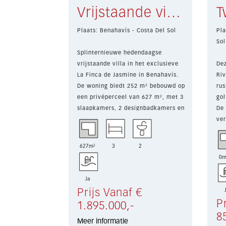
Vrijstaande villa Benahavís € 1.895.000,-
Plaats: Benahavís - Costa Del Sol
Pla
Sol
Splinternieuwe hedendaagse
vrijstaande villa in het exclusieve
Dez
La Finca de Jasmine in Benahavís.
Riv
De woning biedt 252 m² bebouwd op
rus
een privéperceel van 627 m², met 3
gol
slaapkamers, 2 designbadkamers en
De 
...
ver
bie
627m²
3
2
0m
Ja
Prijs Vanaf €
P
1.895.000,-
8
Meer informatie