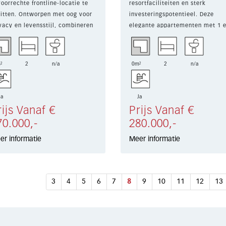
oorrechte frontline-locatie te
resortfaciliteiten en sterk
itten. Ontworpen met oog voor
investeringspotentieel. Deze
vacy en levensstijl, combineren
elegante appartementen met 1 
slaapkamers zijn ontworpe...
²
2
n/a
0m²
2
n/a
Ja
Ja
rijs Vanaf €
Prijs Vanaf €
70.000,-
280.000,-
er informatie
Meer informatie
3
4
5
6
7
8
9
10
11
12
13