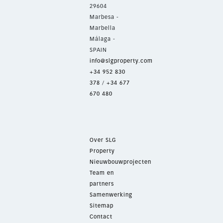
29604
Marbesa -
Marbella
Málaga -
SPAIN
info@slgproperty.com
+34 952 830
378
/
+34 677
670 480
Over SLG
Property
Nieuwbouwprojecten
Team en
partners
Samenwerking
Sitemap
Contact