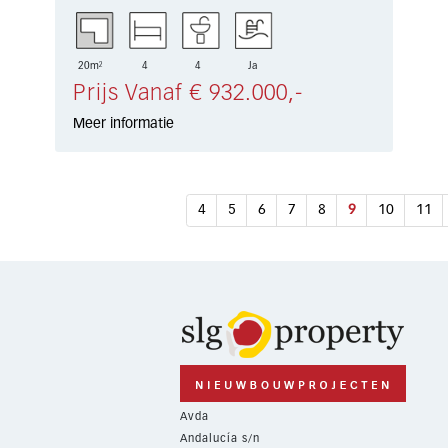
20m²
4
4
Ja
Prijs Vanaf € 932.000,-
Meer informatie
4
5
6
7
8
9
10
11
Avda
Andalucía s/n