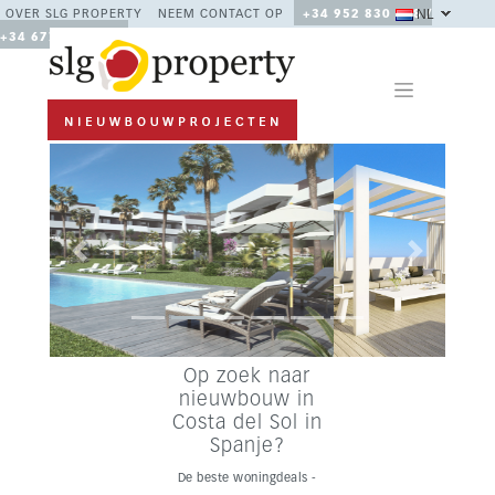
NL
OVER SLG PROPERTY
NEEM CONTACT OP
+34 952 830 378 /
+34 677 670 480
Previous
Next
Op zoek naar
nieuwbouw in
Costa del Sol in
Spanje?
De beste woningdeals -